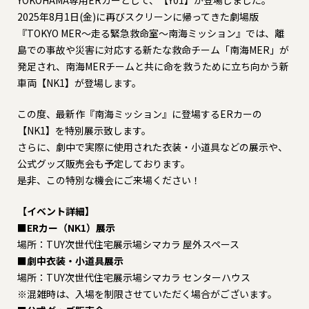
YOKOHAMA専用ERカーとして、【Y01】が登場しました。
2025年8月1日(金)に再びスクリーンに帰ってきた劇場版
『TOKYO MER～走る緊急救命室～南海ミッション』では、離
島での事故や災害に対応する新たな救命チーム「南海MER」が
発足され、南海MERチームと共に命を救うために立ち向かう新
車両【NK1】が登場します。
この度、最新作『南海ミッション』に登場するERカーの
【NK1】を特別展示致します。
さらに、劇中で実際に使用された衣装・小道具などの展示や、
公式グッズ販売会も予定しております。
是非、この特別な機会にご来場ください！
【イベント詳細】
■ERカー（NK1）展示
場所：TUY次世代住宅展示場シマカラ 屋外スペース
■劇中衣装・小道具展示
場所：TUY次世代住宅展示場シマカラ センターハウス
※混雑時は、入場を制限させていただく場合がございます。