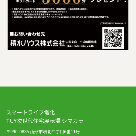
スマートライフ電化
TUY次世代住宅展示場 シマカラ
〒990-0885 山形市嶋北四丁目6番11号