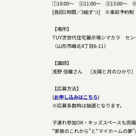
①10:00〜 ②11:00〜 ③13:00〜 ④
[各回1時間／5組ずつ] ※事前予約制
【場所】
TUY次世代住宅展示場シマカラ セン
（山形市嶋北4丁目6-11）
【講師】
浅野 佳織さん （太陽と月のひかり）
【応募方法】
(
お申し込みはこちら
)
※応募多数時は抽選となります。
子連れ参加OK・キッズスペースも完
“家族のこれから”と“マイホームの夢